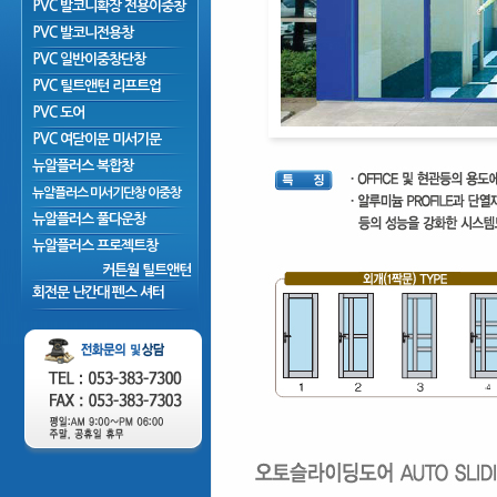
PVC 발코니확장 전용이중창
PVC 발코니전용창
PVC 일반이중창단창
PVC 틸트앤턴 리프트업
PVC 도어
PVC 여닫이문 미서기문
뉴알플러스 복합창
뉴알플러스 미서기단창 이중창
뉴알플러스 풀다운창
뉴알플러스 프로젝트창
커튼월 틸트앤턴
회전문 난간대 펜스 셔터