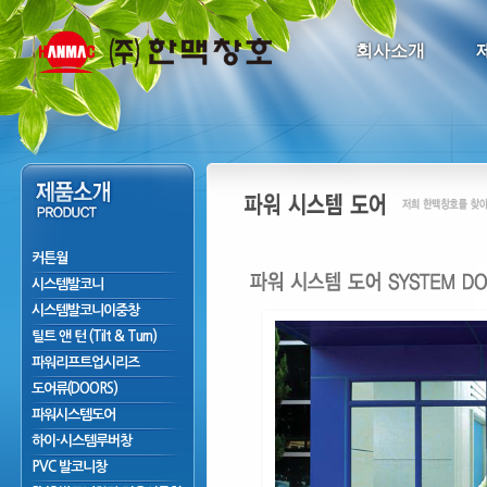
회사소개
커튼월
시스템발코니
시스템발코니이중창
틸트 앤 턴 (Tilt & Turn)
파워리프트업시리즈
도어류(DOORS)
파워시스템도어
하이-시스템루버창
PVC 발코니창