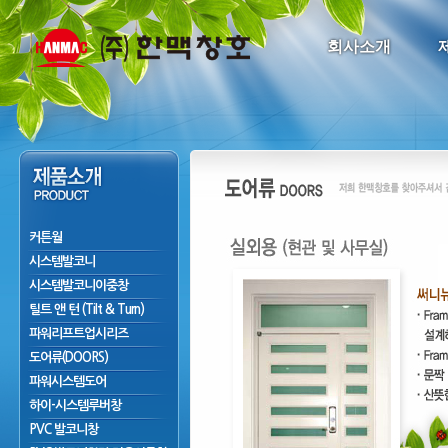
회사소개
커튼월
시스템발코니
시스템발코니이중창
틸트 앤 턴 (Tilt & Turn)
파워리프트업시리즈
도어류(DOORS)
파워시스템도어
하이-시스템루버창
PVC 발코니창