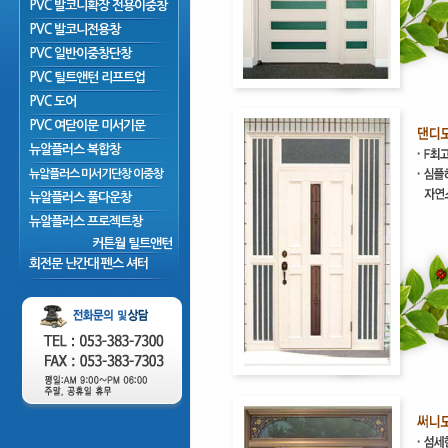
PVC 발코니확장 전용이중창
PVC 발코니전용창
PVC 일반이중창단창
PVC 틸트앤턴 리프트업
PVC 도어
PVC 여닫이문 미서기문
뉴알플러스 복합창
뉴알플러스 미서기단창 이중창
뉴알플러스 풀다운창
뉴알플러스 프로젝트창
커튼월 틸트앤턴
회전문 난간대 펜스 셔터