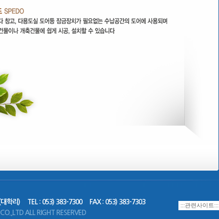
(대학리)
TEL : 053) 383-7300
FAX : 053) 383-7303
.,LTD ALL RIGHT RESERVED