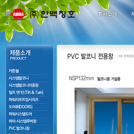
회사소개
커튼월
시스템발코니
시스템발코니이중창
틸트 앤 턴 (Tilt & Turn)
파워리프트업시리즈
도어류(DOORS)
파워시스템도어
하이-시스템루버창
PVC 발코니창