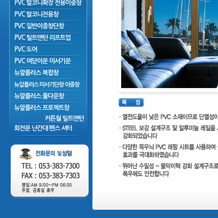
PVC 발코니확장 전용이중창
PVC 발코니전용창
PVC 일반이중창단창
PVC 틸트앤턴 리프트업
PVC 도어
PVC 여닫이문 미서기문
뉴알플러스 복합창
뉴알플러스 미서기단창 이중창
뉴알플러스 풀다운창
뉴알플러스 프로젝트창
커튼월 틸트앤턴
회전문 난간대 펜스 셔터