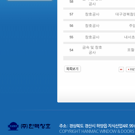
58
공사
창호공사
대구경북첨
57
창호공사
주
56
창호공사
내서초
55
금속 및 창호
포철
54
공사
주소 : 경상북도 경산시 하양읍 지식산업4로 99 
COPYRIGHT HANMAC WINDOW & DOORS CO