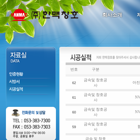
회사소개
번호
구분
인증현황
금속및 창호공
시방서
아진
62
사
시공실적
금속및 창호공
N
61
사
금속및 창호공
N
60
사
금속및 창호공
59
사
금속 및 창호