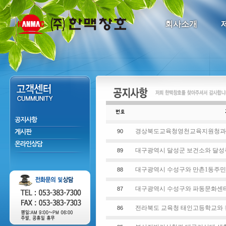
회사소개
공지사항
경상북도교육청영천교육지원청과 창고
90
게시판
온라인상담
대구광역시 달성군 보건소와 달성주
89
대구광역시 수성구와 만촌1동주민센
88
대구광역시 수성구와 파동문화센터 
87
전라북도 교육청 태인고등학교와 창
86