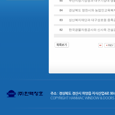
부산지방기상청과 대구기상대 생활관
85
경상북도 영천시와 농업인교육복지센
84
성산복지재단과 대구성로원 증축공사
83
한국광물자원공사와 신사옥 건설공사
82
주소 : 경상북도 경산시 하양읍 지식산업4로 99 
COPYRIGHT HANMAC WINDOW & DOORS CO