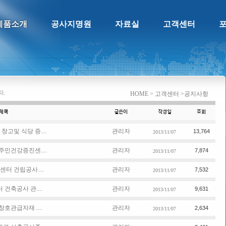
제품소개
공사지명원
자료실
고객센터
HOME > 고객센터 >공지사항
및 식당 증....
관리자
13,764
2013/11/07
민건강증진센....
관리자
7,874
2013/11/07
터 건립공사....
관리자
7,532
2013/11/07
건축공사 관....
관리자
9,631
2013/11/07
호관급자재 ....
관리자
2,634
2013/11/07